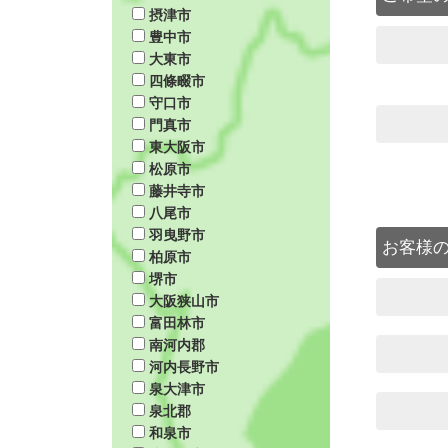
摂津市
豊中市
大東市
四條畷市
守口市
門真市
東大阪市
松原市
藤井寺市
八尾市
羽曳野市
お客様
柏原市
堺市
大阪狭山市
富田林市
南河内郡
河内長野市
泉大津市
泉北郡
和泉市