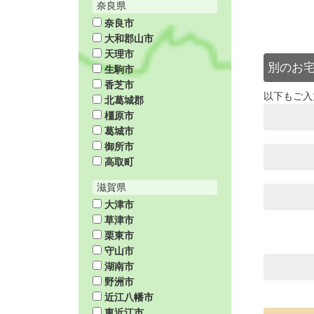
奈良県
奈良市
大和郡山市
天理市
別のお
生駒市
香芝市
以下もご入
北葛城郡
橿原市
葛城市
御所市
高取町
滋賀県
大津市
草津市
栗東市
守山市
湖南市
野洲市
近江八幡市
東近江市