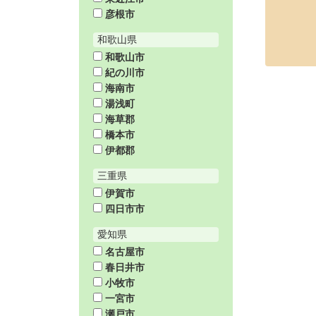
彦根市
和歌山県
和歌山市
紀の川市
海南市
湯浅町
海草郡
橋本市
伊都郡
三重県
伊賀市
四日市市
愛知県
名古屋市
春日井市
小牧市
一宮市
瀬戸市