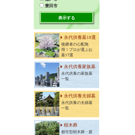
豊田市
表示する
永代供養墓18選
後継者の心配無
用！プロが選ぶお
墓17選
永代供養家族墓
永代供養の家族墓
一覧
永代供養夫婦墓
永代供養の夫婦墓
一覧
樹木葬
都市型樹木葬・庭