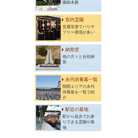
園樹木葬
室内霊園
交通至便でバリヤ
フリー環境が多い
納骨堂
他の方々と合祀納
骨
永代供養墓一覧
関西エリアの永代
供養墓を一覧で紹
介
駅近の墓地
駅から徒歩でお参
りできる霊園や墓
地