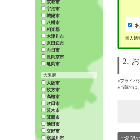
京都市
宇治市
城陽市
八幡市
あ
相楽郡
木津川市
個人情
京田辺市
向日市
長岡京市
2.
亀岡市
大阪府
※プライバ
大阪市
※当院では
枚方市
高槻市
吹田市
茨木市
箕面市
池田市
交野市
寝屋川市
ご希望