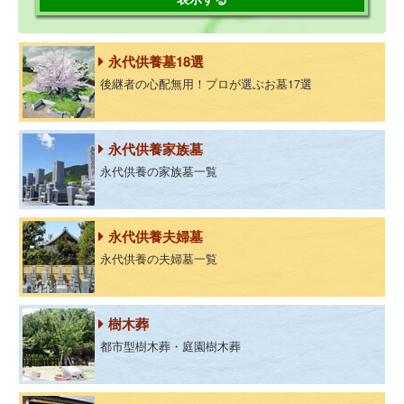
永代供養墓18選
後継者の心配無用！プロが選ぶお墓17選
永代供養家族墓
永代供養の家族墓一覧
永代供養夫婦墓
永代供養の夫婦墓一覧
樹木葬
都市型樹木葬・庭園樹木葬