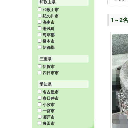
和歌山県
和歌山市
紀の川市
1～2
海南市
湯浅町
海草郡
橋本市
伊都郡
三重県
伊賀市
四日市市
愛知県
名古屋市
春日井市
小牧市
一宮市
瀬戸市
豊田市