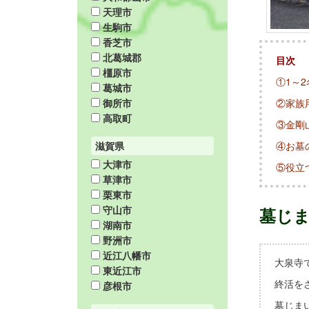
天理市
生駒市
香芝市
北葛城郡
目次
橿原市
①1～
葛城市
②家族
御所市
高取町
③金剛
④お墓
滋賀県
大津市
⑤役立
草津市
栗東市
守山市
墓じ
湖南市
野洲市
近江八幡市
大泉寺
東近江市
終活を
彦根市
墓じま