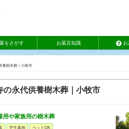
墓をさがす
お墓豆知識
お
代供養樹木葬｜小牧市
寺の永代供養樹木葬｜小牧市
名様用や家族用の樹木葬
墓
芝生墓地
ペットOK