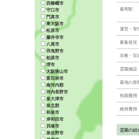
四條畷市
最寄駅
守口市
門真市
東大阪市
運営・管
松原市
藤井寺市
募集状況
八尾市
羽曳野市
宗教・宗
柏原市
堺市
霊園施設
大阪狭山市
富田林市
墓地の形
南河内郡
河内長野市
初期費用
泉大津市
泉北郡
維持費用
和泉市
岸和田市
貝塚市
霊園の紹
泉佐野市