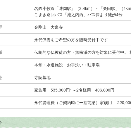
名鉄小牧線「味岡駅」（3.4km）・「楽田駅」（4k
こまき巡回バス「池之内西」バス停より徒歩4分
理
金剛山 大泉寺
永代供養をご希望の方を随時受付中です
派
伝統的な仏教徒の方・無宗派の方を対象に受付中。 
本堂・水道施設・お手洗い・駐車場
態
寺院墓地
家族用 535,000円
1～2名様用 406,600円
永代管理費（ご契約時に一括前納）
家族用 220,0
介