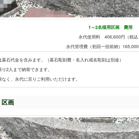
1～2名様用区画 費用
永代使用料 406,600円（税込
永代管理費（初回一括前納）165,000
は墓石代金を含みます。（墓石彫刻費・名入れ戒名彫刻は別途）
限り2人まで納骨できます。
限なく、永代に亘りご利用いただけます。
 区画