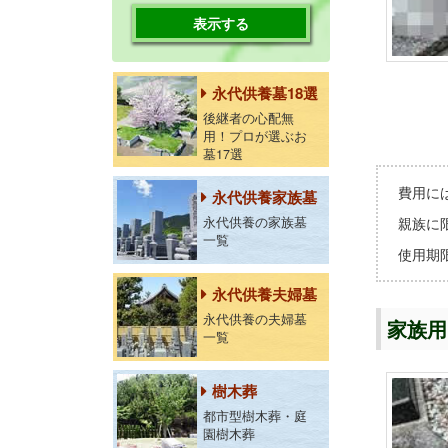
表示する
永代供養墓18選
後継者の心配無
用！プロが選ぶお
墓17選
費用に
永代供養家族墓
永代供養の家族墓
親族に
一覧
使用期
永代供養夫婦墓
永代供養の夫婦墓
家族用
一覧
樹木葬
都市型樹木葬・庭
園樹木葬