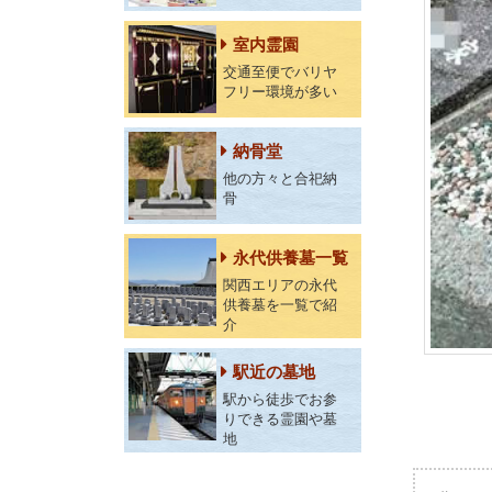
室内霊園
交通至便でバリヤ
フリー環境が多い
納骨堂
他の方々と合祀納
骨
永代供養墓一覧
関西エリアの永代
供養墓を一覧で紹
介
駅近の墓地
駅から徒歩でお参
りできる霊園や墓
地