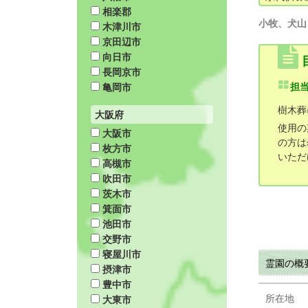
相楽郡
小牧、犬山
木津川市
京田辺市
向日市
長岡京市
亀岡市
担
樹木葬
大阪府
使用の
大阪市
の方は
枚方市
いただ
高槻市
吹田市
茨木市
箕面市
池田市
交野市
寝屋川市
霊園の概
摂津市
豊中市
所在地
大東市