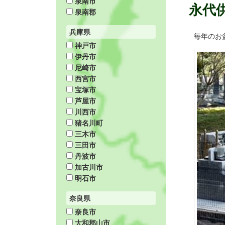
泉南市
永代
泉南郡
兵庫県
毎年のお
神戸市
伊丹市
尼崎市
西宮市
宝塚市
芦屋市
川西市
猪名川町
三木市
三田市
丹波市
加古川市
明石市
奈良県
奈良市
大和郡山市