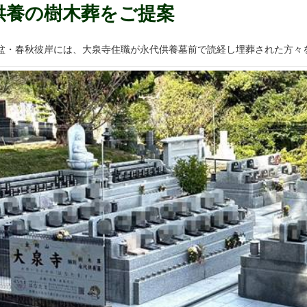
供養の樹木葬をご提案
盆・春秋彼岸には、大泉寺住職が永代供養墓前で読経し埋葬された方々