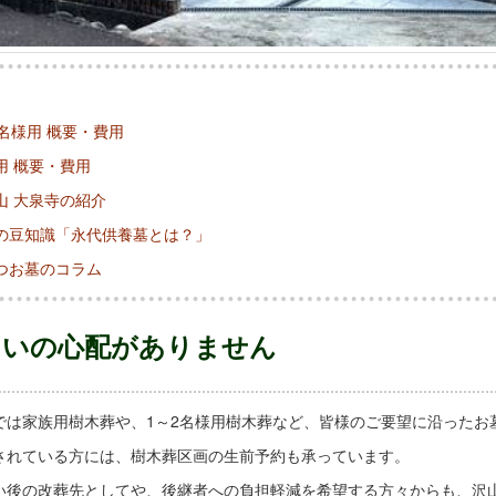
2名様用 概要・費用
用 概要・費用
山 大泉寺の紹介
の豆知識「永代供養墓とは？」
つお墓のコラム
まいの心配がありません
では家族用樹木葬や、1～2名様用樹木葬など、皆様のご要望に沿ったお
されている方には、樹木葬区画の生前予約も承っています。
い後の改葬先としてや、後継者への負担軽減を希望する方々からも、沢