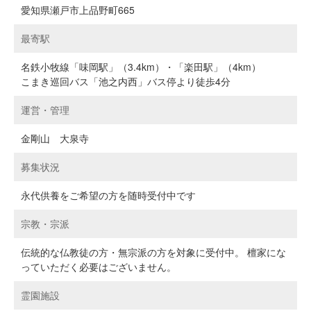
愛知県瀬戸市上品野町665
最寄駅
名鉄小牧線「味岡駅」（3.4km）・「楽田駅」（4km）
こまき巡回バス「池之内西」バス停より徒歩4分
運営・管理
金剛山 大泉寺
募集状況
永代供養をご希望の方を随時受付中です
宗教・宗派
伝統的な仏教徒の方・無宗派の方を対象に受付中。 檀家にな
っていただく必要はございません。
霊園施設