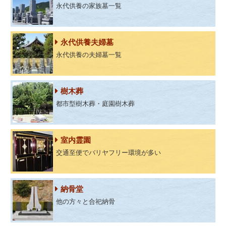
永代供養の家族墓一覧
永代供養夫婦墓
永代供養の夫婦墓一覧
樹木葬
都市型樹木葬・庭園樹木葬
室内霊園
交通至便でバリヤフリー環境が多い
納骨堂
他の方々と合祀納骨