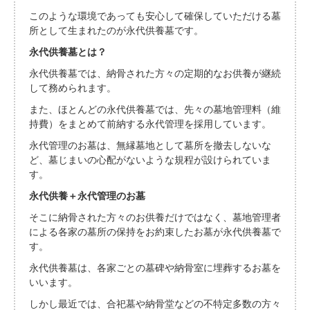
このような環境であっても安心して確保していただける墓
所として生まれたのが永代供養墓です。
永代供養墓とは？
永代供養墓では、納骨された方々の定期的なお供養が継続
して務められます。
また、ほとんどの永代供養墓では、先々の墓地管理料（維
持費）をまとめて前納する永代管理を採用しています。
永代管理のお墓は、無縁墓地として墓所を撤去しないな
ど、墓じまいの心配がないような規程が設けられていま
す。
永代供養＋永代管理のお墓
そこに納骨された方々のお供養だけではなく、墓地管理者
による各家の墓所の保持をお約束したお墓が永代供養墓で
す。
永代供養墓は、各家ごとの墓碑や納骨室に埋葬するお墓を
いいます。
しかし最近では、合祀墓や納骨堂などの不特定多数の方々