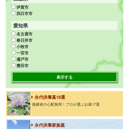
伊賀市
四日市市
愛知県
名古屋市
春日井市
小牧市
一宮市
瀬戸市
豊田市
表示する
永代供養墓18選
後継者の心配無用！プロが選ぶお墓17選
永代供養家族墓