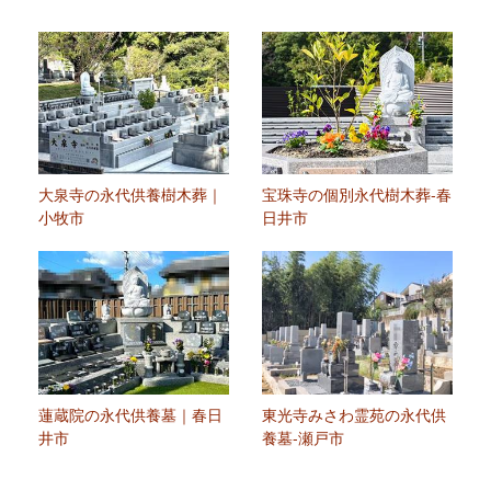
大泉寺の永代供養樹木葬｜
宝珠寺の個別永代樹木葬-春
小牧市
日井市
蓮蔵院の永代供養墓｜春日
東光寺みさわ霊苑の永代供
井市
養墓-瀬戸市