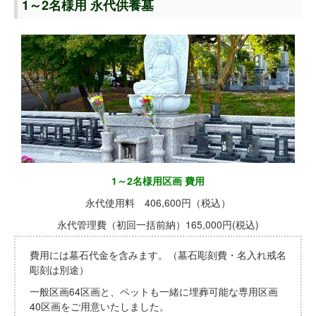
1～2名様用 永代供養墓
1～2名様用区画 費用
永代使用料 406,600円（税込）
永代管理費（初回一括前納）165,000円(税込)
費用には墓石代金を含みます。（墓石彫刻費・名入れ戒名
彫刻は別途）
一般区画64区画と、ペットも一緒に埋葬可能な専用区画
40区画をご用意いたしました。