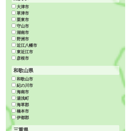
大津市
草津市
栗東市
守山市
湖南市
野洲市
近江八幡市
東近江市
彦根市
和歌山県
和歌山市
紀の川市
海南市
湯浅町
海草郡
橋本市
伊都郡
三重県