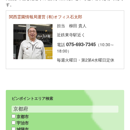
す。
関西霊園情報局運営 (有)オフィス石太郎
担当 柳田 貴人
近鉄東寺駅近く
075-693-7345
電話
（10:30～
18:00）
毎週火曜日・第2第4水曜日定休
ピンポイントエリア検索
京都府
京都市
宇治市
城陽市