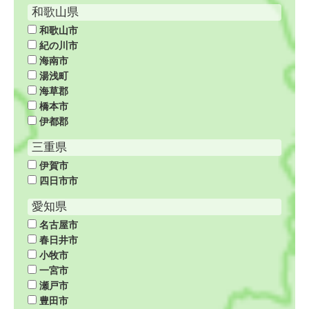
和歌山県
和歌山市
紀の川市
海南市
湯浅町
海草郡
橋本市
伊都郡
三重県
伊賀市
四日市市
愛知県
名古屋市
春日井市
小牧市
一宮市
瀬戸市
豊田市