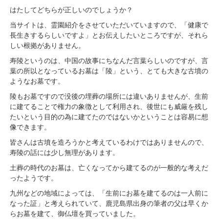
はたしてどちらが正しいのでしょうか？
当サイトは、霊園紹介をさせていただいていますので、「健康で
長生きするらしいですよ」とお伝えしたいところですが、それら
しい根拠がありません。
寿陵というのは、中国の故事にちなんだ言葉らしいのですが、言
葉の所以となっているお墓は「陵」という、とても大きな古墳の
ようなお墓です。
陵もお墓ですので没後の埋葬の場所には違いありませんが、生前
に建てることで権力の象徴として利用され、後世にも威厳を残し
たいという目的の為に建てたのではないかということは容易に想
像できます。
皆さんは古墳を造ろうかと考えているわけではありませんので、
寿陵の話には少し無理があります。
土葬の時代のお墓は、亡くなってから建てるのが一般的な考えだ
ったようです。
九州などの地域によっては、「生前にお墓を建てるのは一人前に
なった証」と考えられていて、鹿児島県出身の筆者の父は早くか
らお墓を建て、御仏壇を買っていました。