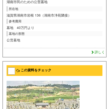
湖南市民のための公営墓地
所在地
滋賀県湖南市岩根 136（湖南市浄苑隣接）
参考費用
墓地 40万円より
墓地の形態
公営墓地
詳しく
この資料をチェック