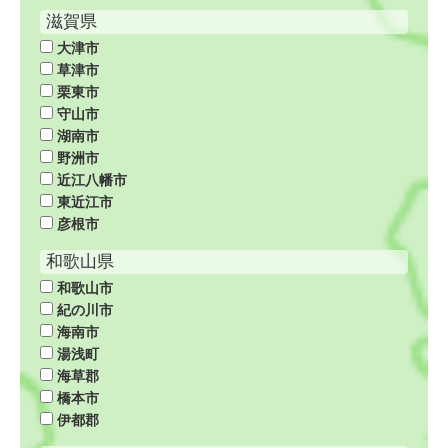
滋賀県
大津市
草津市
栗東市
守山市
湖南市
野洲市
近江八幡市
東近江市
彦根市
和歌山県
和歌山市
紀の川市
海南市
湯浅町
海草郡
橋本市
伊都郡