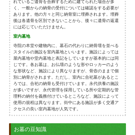
れているご遺骨を合葬するために建てられた場合が多
く、一般からの納骨の受付については確認をする必要が
あります。他の方々と同じ納骨室に埋葬されます。埋葬
後は各遺骨を区別できないことから、後々に遺骨の返還
には応じていただけません。
室内墓地
寺院の本堂や建物内に、墓石の代わりに納骨壇を並べる
スタイルの施設を室内墓地といいます。施設によっては
屋内墓地や堂内墓地と表記をしていますが基本的には同
じです。各お墓は、お仏壇のような形やロッカーのよう
な形状など、施設により異なりますが、骨壺のままで個
別に納骨がされます。ただし、室内に合祀墓があるとこ
ろでは、合祀の納骨も受付けています。永代供養の施設
が多いですが、永代管理を採用している所や定期的な管
理料の納付を義務付けているところなど、施設によって
使用の規程は異なります。街中にある施設が多く交通ア
クセスの良い室内墓地が人気です。
お墓の豆知識