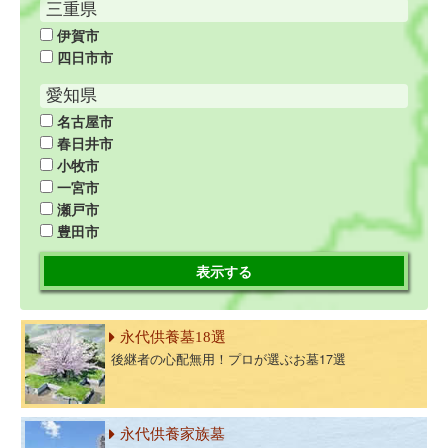
三重県
伊賀市
四日市市
愛知県
名古屋市
春日井市
小牧市
一宮市
瀬戸市
豊田市
表示する
永代供養墓18選
後継者の心配無用！プロが選ぶお墓17選
永代供養家族墓