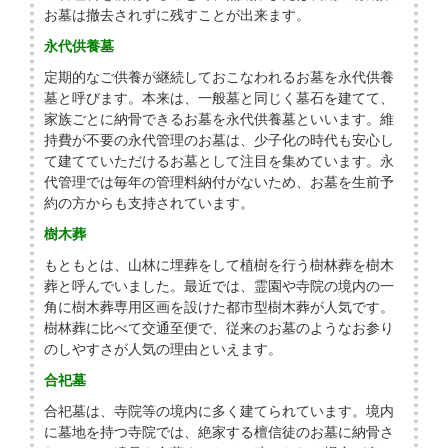
お墓は撤去されずに残すことが出来ます。
永代供養墓
定期的なご供養が継続しておこなわれるお墓を永代供養
墓と呼びます。本来は、一般墓と同じく墓石を建てて、
家族ごとに納骨できるお墓を永代供養墓といいます。維
持費が不要の永代管理のお墓は、少子化の時代も安心し
て建てていただけるお墓として注目を集めています。永
代管理では毎年の管理料納付がないため、お墓を生前予
約の方からも支持されています。
樹木葬
もともとは、山林に埋葬をして植樹を行う樹林葬を樹木
葬と呼んでいました。最近では、霊園や寺院の境内の一
角に樹木葬専用区画を設けた都市型樹木葬が人気です。
樹林葬に比べて交通至便で、従来のお墓のようなお参り
のしやすさが人気の理由といえます。
合祀墓
合祀墓は、寺院等の境内に多く建てられています。境内
に墓地を持つ寺院では、絶家する檀信徒のお墓に納骨さ