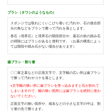
ブラシ（タワシのようなもの）
スポンジでは取れにくいこびり着いた汚れや、石の接合部
分の角などをブラシで擦って汚れを落とします。
巻石（境界石）と境界石の階段部分や、墓石の前の踏み石
の掃除にはブラシがあると便利です。（お墓の構造によっ
ては階段や踏み石がない場合があります）
歯ブラシ・割り箸
〇〇家之墓などの正面文字で、文字幅の広い所は歯ブラシ
で擦って汚れやコケを落とします。
※文字幅の狭い所に歯ブラシを突っ込みますと石が折れて
しまいますので、幅の狭い箇所には歯ブラシを絶対に使わ
ないでください。
正面文字の狭い箇所や、戒名などの小さな文字の中は、割
り箸の先で擦ります。