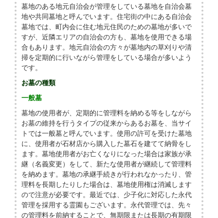
墓地のある地元自治会が管理をしている墓地を自治会墓
地や共同墓地と呼んでいます。住宅街の中にある自治会
墓地では、町内会に住む地元住民のための墓地が多いで
すが、近隣エリアの自治会の方も、墓地を使用できる場
合もあります。地元自治会の方々が墓地内の草刈りや清
掃を定期的に行いながら管理をしている場合が多いよう
です。
お墓の種類
一般墓
墓地の使用者が、定期的に管理料を納める等をしながら
お墓の維持を行うタイプの従来からあるお墓を、当サイ
トでは一般墓と呼んでいます。使用の許可を受けた墓地
に、使用者が石材店から購入した墓石を建てて納骨をし
ます。墓地使用者がお亡くなりになった場合は家族が承
継（名義変更）をして、新たな使用者が継続して管理料
を納めます。墓地の承継手続きが行われなかったり、管
理料を長期したりした場合は、墓地使用権は消滅します
ので注意が必要です。最近では、少子化に対応した永代
管理を採用する霊園もございます。永代管理では、先々
の管理料を前納することで、無期限または長期の有期限