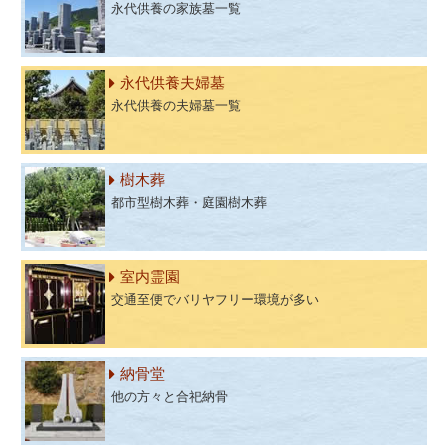
永代供養の家族墓一覧
永代供養夫婦墓
永代供養の夫婦墓一覧
樹木葬
都市型樹木葬・庭園樹木葬
室内霊園
交通至便でバリヤフリー環境が多い
納骨堂
他の方々と合祀納骨