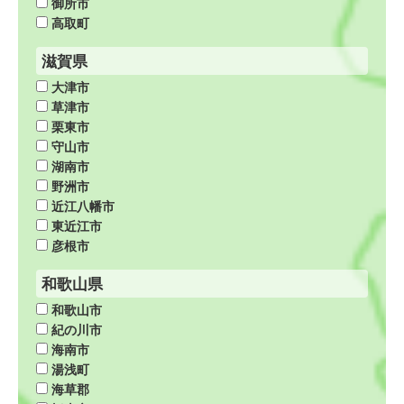
御所市
高取町
滋賀県
大津市
草津市
栗東市
守山市
湖南市
野洲市
近江八幡市
東近江市
彦根市
和歌山県
和歌山市
紀の川市
海南市
湯浅町
海草郡