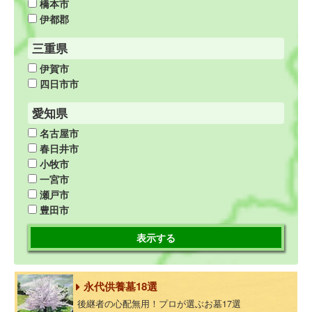
橋本市
伊都郡
三重県
伊賀市
四日市市
愛知県
名古屋市
春日井市
小牧市
一宮市
瀬戸市
豊田市
表示する
永代供養墓18選
後継者の心配無用！プロが選ぶお墓17選