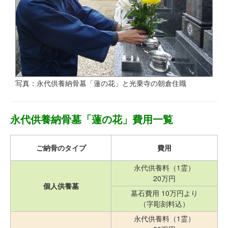
写真：永代供養納骨墓「蓮の花」と光乗寺の朝倉住職
永代供養納骨墓「蓮の花」費用一覧
ご納骨のタイプ
費用
永代供養料（1霊）
20万円
個人供養墓
墓石費用 10万円より
（字彫刻料込）
永代供養料（1霊）