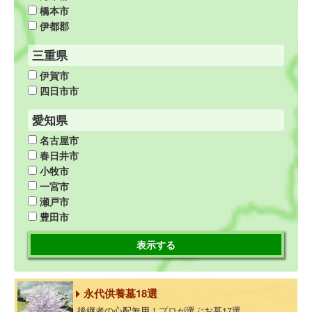
橋本市
伊都郡
三重県
伊賀市
四日市市
愛知県
名古屋市
春日井市
小牧市
一宮市
瀬戸市
豊田市
表示する
永代供養墓18選
後継者の心配無用！プロが選ぶお墓17選