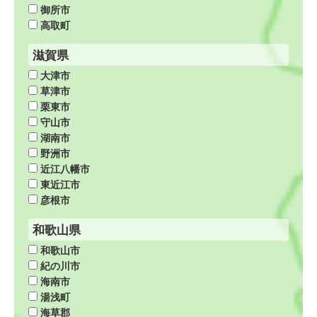
御所市
高取町
滋賀県
大津市
草津市
栗東市
守山市
湖南市
野洲市
近江八幡市
東近江市
彦根市
和歌山県
和歌山市
紀の川市
海南市
湯浅町
海草郡