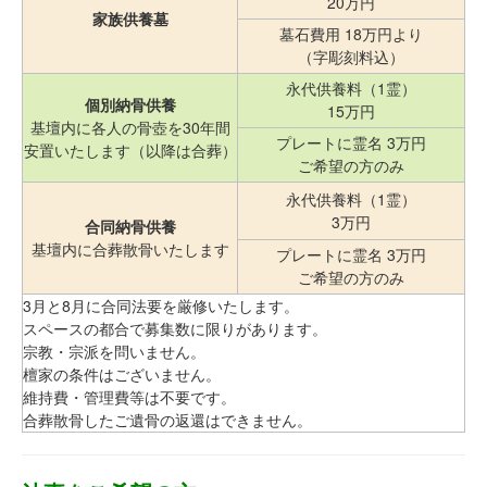
20万円
家族供養墓
墓石費用 18万円より
（字彫刻料込）
永代供養料（1霊）
個別納骨供養
15万円
基壇内に各人の骨壺を30年間
プレートに霊名 3万円
安置いたします（以降は合葬）
ご希望の方のみ
永代供養料（1霊）
3万円
合同納骨供養
基壇内に合葬散骨いたします
プレートに霊名 3万円
ご希望の方のみ
3月と8月に合同法要を厳修いたします。
スペースの都合で募集数に限りがあります。
宗教・宗派を問いません。
檀家の条件はございません。
維持費・管理費等は不要です。
合葬散骨したご遺骨の返還はできません。