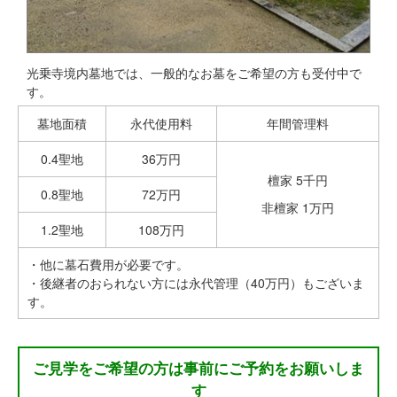
光乗寺境内墓地では、一般的なお墓をご希望の方も受付中で
す。
墓地面積
永代使用料
年間管理料
0.4聖地
36万円
檀家 5千円
0.8聖地
72万円
非檀家 1万円
1.2聖地
108万円
・他に墓石費用が必要です。
・後継者のおられない方には永代管理（40万円）もございま
す。
ご見学をご希望の方は事前にご予約をお願いしま
す