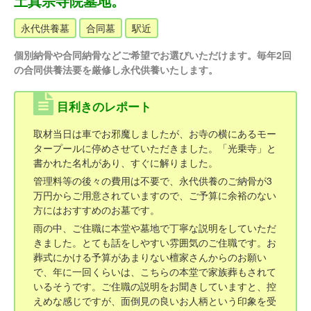
土真宗寺院墓地。
永代供養墓
合同墓
駅近
個別納骨や合同納骨などご希望でお選びいただけます。毎年2回
の合同供養法要を厳修し永代供養いたします。
目利きのレポート
取材当日は車でお邪魔しましたが、お寺の横にあるモー
タープールに停めさせていただきました。「光乗寺」と
書かれた名札があり、すぐに解りました。
管理料等の後々の費用は不要で、永代供養のご納骨が3
万円からご用意されていますので、ご予算に余裕のない
方にはおすすめのお墓です。
雨の中、ご住職に本堂や墓地で丁寧な説明をしていただ
きました。とても話をしやすい雰囲気のご住職です。お
葬式にかける予算があまりない檀家さんからのお願い
で、年に一回くらいは、こちらの本堂で家族葬もされて
いるそうです。ご住職の説明をお聞きしていますと、控
えめな感じですが、面倒見の良いお人柄という印象を受