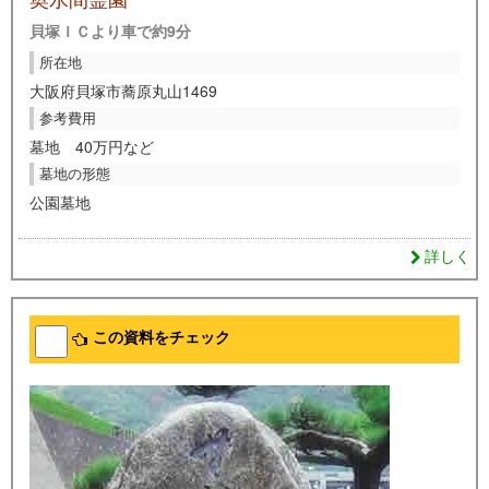
貝塚ＩＣより車で約9分
所在地
大阪府貝塚市蕎原丸山1469
参考費用
墓地 40万円など
墓地の形態
公園墓地
詳しく
この資料をチェック