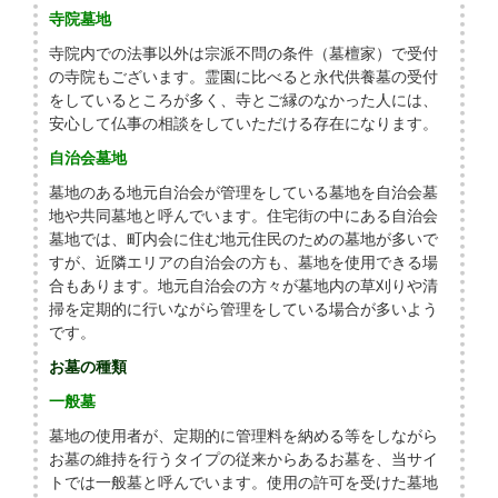
寺院墓地
寺院内での法事以外は宗派不問の条件（墓檀家）で受付
の寺院もございます。霊園に比べると永代供養墓の受付
をしているところが多く、寺とご縁のなかった人には、
安心して仏事の相談をしていただける存在になります。
自治会墓地
墓地のある地元自治会が管理をしている墓地を自治会墓
地や共同墓地と呼んでいます。住宅街の中にある自治会
墓地では、町内会に住む地元住民のための墓地が多いで
すが、近隣エリアの自治会の方も、墓地を使用できる場
合もあります。地元自治会の方々が墓地内の草刈りや清
掃を定期的に行いながら管理をしている場合が多いよう
です。
お墓の種類
一般墓
墓地の使用者が、定期的に管理料を納める等をしながら
お墓の維持を行うタイプの従来からあるお墓を、当サイ
トでは一般墓と呼んでいます。使用の許可を受けた墓地