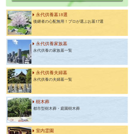
永代供養墓18選
後継者の心配無用！プロが選ぶお墓17選
永代供養家族墓
永代供養の家族墓一覧
永代供養夫婦墓
永代供養の夫婦墓一覧
樹木葬
都市型樹木葬・庭園樹木葬
室内霊園