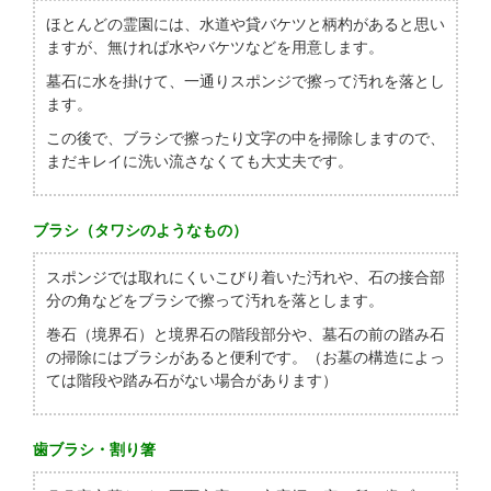
ほとんどの霊園には、水道や貸バケツと柄杓があると思い
ますが、無ければ水やバケツなどを用意します。
墓石に水を掛けて、一通りスポンジで擦って汚れを落とし
ます。
この後で、ブラシで擦ったり文字の中を掃除しますので、
まだキレイに洗い流さなくても大丈夫です。
ブラシ（タワシのようなもの）
スポンジでは取れにくいこびり着いた汚れや、石の接合部
分の角などをブラシで擦って汚れを落とします。
巻石（境界石）と境界石の階段部分や、墓石の前の踏み石
の掃除にはブラシがあると便利です。（お墓の構造によっ
ては階段や踏み石がない場合があります）
歯ブラシ・割り箸