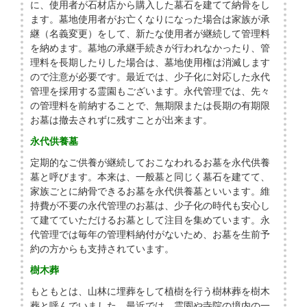
に、使用者が石材店から購入した墓石を建てて納骨をし
ます。墓地使用者がお亡くなりになった場合は家族が承
継（名義変更）をして、新たな使用者が継続して管理料
を納めます。墓地の承継手続きが行われなかったり、管
理料を長期したりした場合は、墓地使用権は消滅します
ので注意が必要です。最近では、少子化に対応した永代
管理を採用する霊園もございます。永代管理では、先々
の管理料を前納することで、無期限または長期の有期限
お墓は撤去されずに残すことが出来ます。
永代供養墓
定期的なご供養が継続しておこなわれるお墓を永代供養
墓と呼びます。本来は、一般墓と同じく墓石を建てて、
家族ごとに納骨できるお墓を永代供養墓といいます。維
持費が不要の永代管理のお墓は、少子化の時代も安心し
て建てていただけるお墓として注目を集めています。永
代管理では毎年の管理料納付がないため、お墓を生前予
約の方からも支持されています。
樹木葬
もともとは、山林に埋葬をして植樹を行う樹林葬を樹木
葬と呼んでいました。最近では、霊園や寺院の境内の一