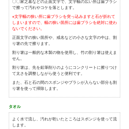
〇〇家之墓などの正面文字で、文字幅の広い所は歯ブラシ
で擦って汚れやコケを落とします。
※文字幅の狭い所に歯ブラシを突っ込みますと石が折れて
しまいますので、幅の狭い箇所には歯ブラシを絶対に使わ
ないでください。
正面文字の狭い箇所や、戒名などの小さな文字の中は、割
り箸の先で擦ります。
割り箸は一般的な木製の物を使用し、竹の割り箸は使えま
せん。
割り箸は、先を鉛筆削りのようにコンクリートに擦りつけ
て太さを調整しながら使うと便利です。
また、石と石の間のスポンジやブラシが入らない部分も割
り箸を使って掃除します。
タオル
よく水で流し、汚れが乾いたところはスポンジを使って流
します。