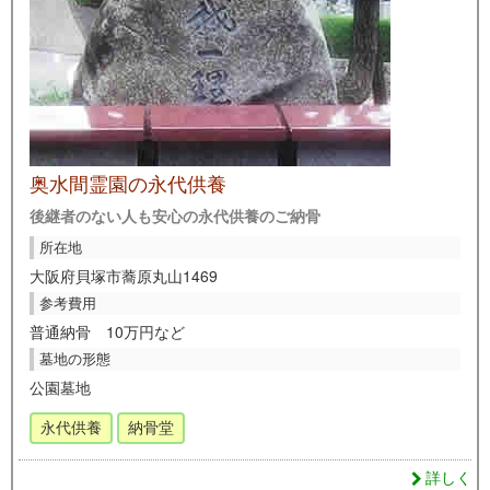
奥水間霊園の永代供養
後継者のない人も安心の永代供養のご納骨
所在地
大阪府貝塚市蕎原丸山1469
参考費用
普通納骨 10万円など
墓地の形態
公園墓地
永代供養
納骨堂
詳しく