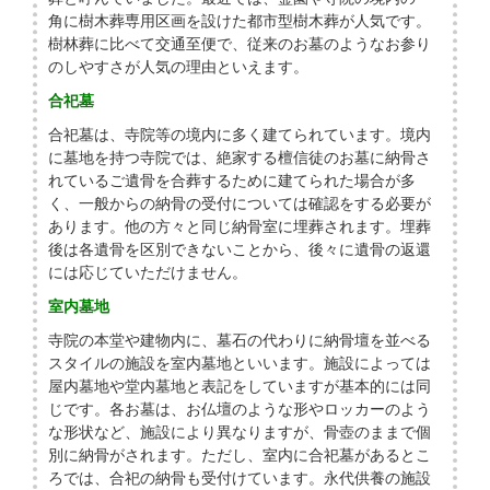
角に樹木葬専用区画を設けた都市型樹木葬が人気です。
樹林葬に比べて交通至便で、従来のお墓のようなお参り
のしやすさが人気の理由といえます。
合祀墓
合祀墓は、寺院等の境内に多く建てられています。境内
に墓地を持つ寺院では、絶家する檀信徒のお墓に納骨さ
れているご遺骨を合葬するために建てられた場合が多
く、一般からの納骨の受付については確認をする必要が
あります。他の方々と同じ納骨室に埋葬されます。埋葬
後は各遺骨を区別できないことから、後々に遺骨の返還
には応じていただけません。
室内墓地
寺院の本堂や建物内に、墓石の代わりに納骨壇を並べる
スタイルの施設を室内墓地といいます。施設によっては
屋内墓地や堂内墓地と表記をしていますが基本的には同
じです。各お墓は、お仏壇のような形やロッカーのよう
な形状など、施設により異なりますが、骨壺のままで個
別に納骨がされます。ただし、室内に合祀墓があるとこ
ろでは、合祀の納骨も受付けています。永代供養の施設