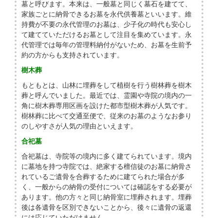
墓と呼びます。本来は、一般墓と同じく墓石を建てて、
家族ごとに納骨できるお墓を永代供養墓といいます。維
持費が不要の永代管理のお墓は、少子化の時代も安心し
て建てていただけるお墓として注目を集めています。永
代管理では毎年の管理料納付がないため、お墓を生前予
約の方からも支持されています。
樹木葬
もともとは、山林に埋葬をして植樹を行う樹林葬を樹木
葬と呼んでいました。最近では、霊園や寺院の境内の一
角に樹木葬専用区画を設けた都市型樹木葬が人気です。
樹林葬に比べて交通至便で、従来のお墓のようなお参り
のしやすさが人気の理由といえます。
合祀墓
合祀墓は、寺院等の境内に多く建てられています。境内
に墓地を持つ寺院では、絶家する檀信徒のお墓に納骨さ
れているご遺骨を合葬するために建てられた場合が多
く、一般からの納骨の受付については確認をする必要が
あります。他の方々と同じ納骨室に埋葬されます。埋葬
後は各遺骨を区別できないことから、後々に遺骨の返還
には応じていただけません。