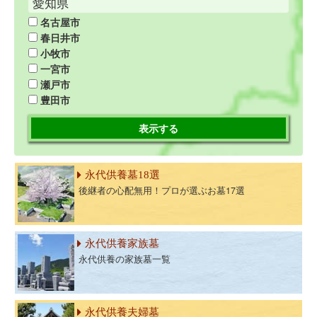
愛知県
名古屋市
春日井市
小牧市
一宮市
瀬戸市
豊田市
表示する
永代供養墓18選
後継者の心配無用！プロが選ぶお墓17選
永代供養家族墓
永代供養の家族墓一覧
永代供養夫婦墓