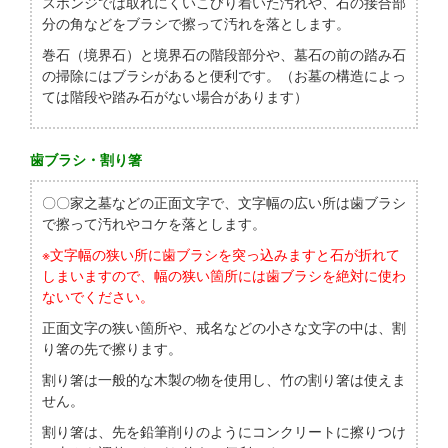
スポンジでは取れにくいこびり着いた汚れや、石の接合部
分の角などをブラシで擦って汚れを落とします。
巻石（境界石）と境界石の階段部分や、墓石の前の踏み石
の掃除にはブラシがあると便利です。（お墓の構造によっ
ては階段や踏み石がない場合があります）
歯ブラシ・割り箸
〇〇家之墓などの正面文字で、文字幅の広い所は歯ブラシ
で擦って汚れやコケを落とします。
※文字幅の狭い所に歯ブラシを突っ込みますと石が折れて
しまいますので、幅の狭い箇所には歯ブラシを絶対に使わ
ないでください。
正面文字の狭い箇所や、戒名などの小さな文字の中は、割
り箸の先で擦ります。
割り箸は一般的な木製の物を使用し、竹の割り箸は使えま
せん。
割り箸は、先を鉛筆削りのようにコンクリートに擦りつけ