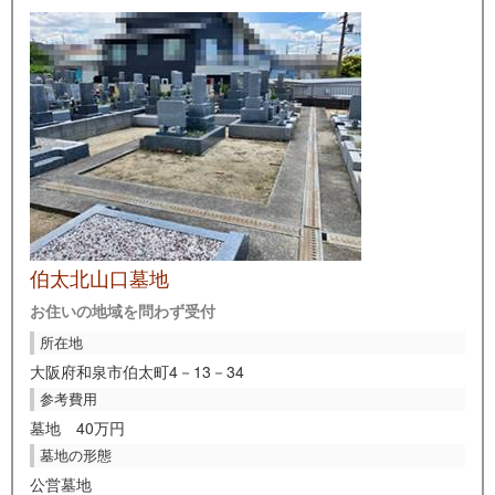
伯太北山口墓地
お住いの地域を問わず受付
所在地
大阪府和泉市伯太町4－13－34
参考費用
墓地 40万円
墓地の形態
公営墓地