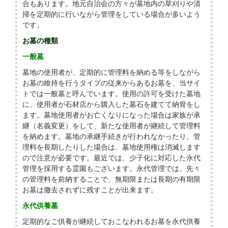
合もあります。地元自治会の方々が墓地内の草刈りや清
掃を定期的に行いながら管理をしている場合が多いよう
です。
お墓の種類
一般墓
墓地の使用者が、定期的に管理料を納める等をしながら
お墓の維持を行うタイプの従来からあるお墓を、当サイ
トでは一般墓と呼んでいます。使用の許可を受けた墓地
に、使用者が石材店から購入した墓石を建てて納骨をし
ます。墓地使用者がお亡くなりになった場合は家族が承
継（名義変更）をして、新たな使用者が継続して管理料
を納めます。墓地の承継手続きが行われなかったり、管
理料を長期したりした場合は、墓地使用権は消滅します
ので注意が必要です。最近では、少子化に対応した永代
管理を採用する霊園もございます。永代管理では、先々
の管理料を前納することで、無期限または長期の有期限
お墓は撤去されずに残すことが出来ます。
永代供養墓
定期的なご供養が継続しておこなわれるお墓を永代供養