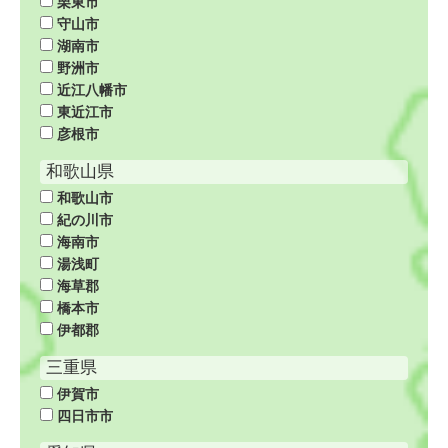
栗東市
守山市
湖南市
野洲市
近江八幡市
東近江市
彦根市
和歌山県
和歌山市
紀の川市
海南市
湯浅町
海草郡
橋本市
伊都郡
三重県
伊賀市
四日市市