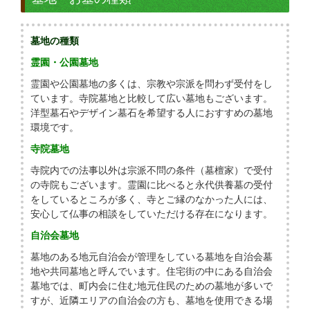
墓地の種類
霊園・公園墓地
霊園や公園墓地の多くは、宗教や宗派を問わず受付をし
ています。寺院墓地と比較して広い墓地もございます。
洋型墓石やデザイン墓石を希望する人におすすめの墓地
環境です。
寺院墓地
寺院内での法事以外は宗派不問の条件（墓檀家）で受付
の寺院もございます。霊園に比べると永代供養墓の受付
をしているところが多く、寺とご縁のなかった人には、
安心して仏事の相談をしていただける存在になります。
自治会墓地
墓地のある地元自治会が管理をしている墓地を自治会墓
地や共同墓地と呼んでいます。住宅街の中にある自治会
墓地では、町内会に住む地元住民のための墓地が多いで
すが、近隣エリアの自治会の方も、墓地を使用できる場