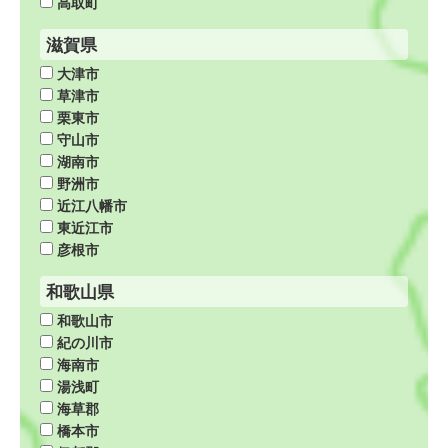
高取町
滋賀県
大津市
草津市
栗東市
守山市
湖南市
野洲市
近江八幡市
東近江市
彦根市
和歌山県
和歌山市
紀の川市
海南市
湯浅町
海草郡
橋本市