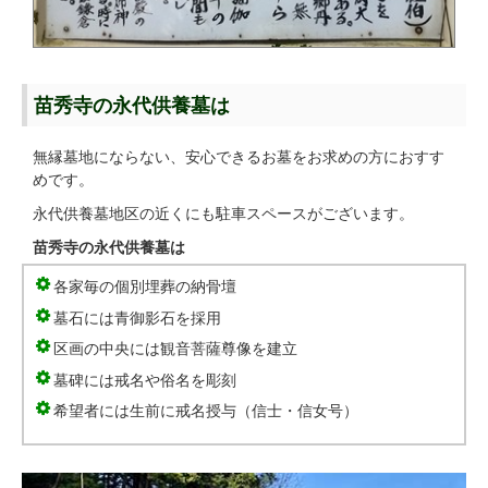
苗秀寺の永代供養墓は
無縁墓地にならない、安心できるお墓をお求めの方におすす
めです。
永代供養墓地区の近くにも駐車スペースがございます。
苗秀寺の永代供養墓は
各家毎の個別埋葬の納骨壇
墓石には青御影石を採用
区画の中央には観音菩薩尊像を建立
墓碑には戒名や俗名を彫刻
希望者には生前に戒名授与（信士・信女号）