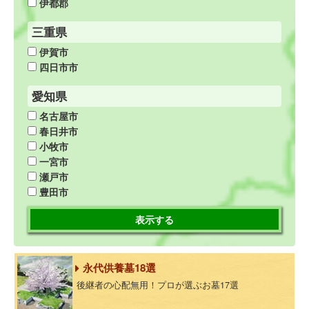
伊都郡
三重県
伊賀市
四日市市
愛知県
名古屋市
春日井市
小牧市
一宮市
瀬戸市
豊田市
表示する
永代供養墓18選
後継者の心配無用！プロが選ぶお墓17選