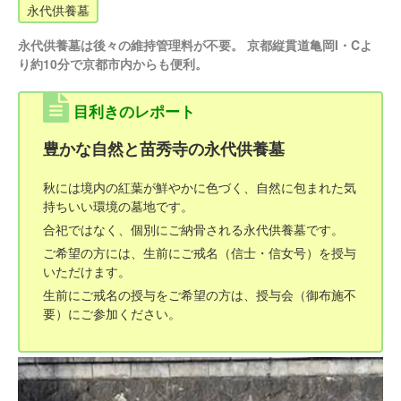
永代供養墓
永代供養墓は後々の維持管理料が不要。 京都縦貫道亀岡I・Cよ
り約10分で京都市内からも便利。
目利きのレポート
豊かな自然と苗秀寺の永代供養墓
秋には境内の紅葉が鮮やかに色づく、自然に包まれた気
持ちいい環境の墓地です。
合祀ではなく、個別にご納骨される永代供養墓です。
ご希望の方には、生前にご戒名（信士・信女号）を授与
いただけます。
生前にご戒名の授与をご希望の方は、授与会（御布施不
要）にご参加ください。