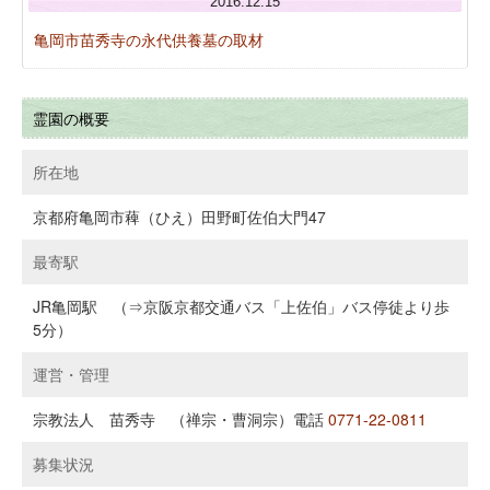
2016.12.15
亀岡市苗秀寺の永代供養墓の取材
霊園の概要
所在地
京都府亀岡市薭（ひえ）田野町佐伯大門47
最寄駅
JR亀岡駅 （⇒京阪京都交通バス「上佐伯」バス停徒より歩
5分）
運営・管理
宗教法人 苗秀寺 （禅宗・曹洞宗）電話
0771-22-0811
募集状況