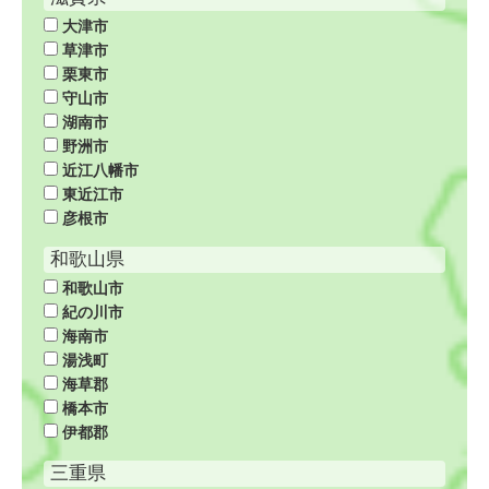
大津市
草津市
栗東市
守山市
湖南市
野洲市
近江八幡市
東近江市
彦根市
和歌山県
和歌山市
紀の川市
海南市
湯浅町
海草郡
橋本市
伊都郡
三重県