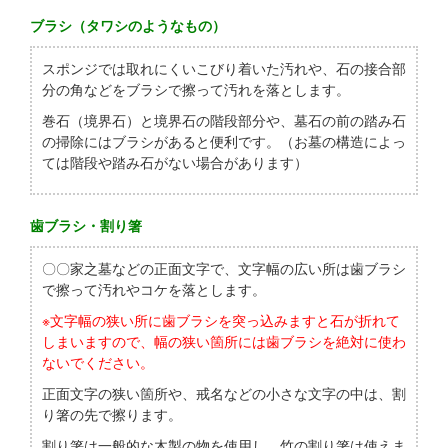
ブラシ（タワシのようなもの）
スポンジでは取れにくいこびり着いた汚れや、石の接合部
分の角などをブラシで擦って汚れを落とします。
巻石（境界石）と境界石の階段部分や、墓石の前の踏み石
の掃除にはブラシがあると便利です。（お墓の構造によっ
ては階段や踏み石がない場合があります）
歯ブラシ・割り箸
〇〇家之墓などの正面文字で、文字幅の広い所は歯ブラシ
で擦って汚れやコケを落とします。
※文字幅の狭い所に歯ブラシを突っ込みますと石が折れて
しまいますので、幅の狭い箇所には歯ブラシを絶対に使わ
ないでください。
正面文字の狭い箇所や、戒名などの小さな文字の中は、割
り箸の先で擦ります。
割り箸は一般的な木製の物を使用し、竹の割り箸は使えま