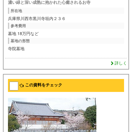
濃い緑と深い成熟に抱かれた心癒されるお寺
所在地
兵庫県川西市黒川寺垣内２３６
参考費用
墓地 18万円など
墓地の形態
寺院墓地
詳しく
この資料をチェック