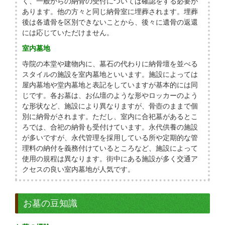
く、一般からの納骨の受付については確認をする必要が
あります。他の方々と同じ納骨室に埋葬されます。埋葬
後は各遺骨を区別できないことから、後々に遺骨の返還
には応じていただけません。
室内墓地
寺院の本堂や建物内に、墓石の代わりに納骨壇を並べる
スタイルの施設を室内墓地といいます。施設によっては
屋内墓地や堂内墓地と表記をしていますが基本的には同
じです。各お墓は、お仏壇のような形やロッカーのよう
な形状など、施設により異なりますが、骨壺のままで個
別に納骨がされます。ただし、室内に合祀墓があるとこ
ろでは、合祀の納骨も受付けています。永代供養の施設
が多いですが、永代管理を採用している所や定期的な管
理料の納付を義務付けているところなど、施設によって
使用の規程は異なります。街中にある施設が多く交通ア
クセスの良い室内墓地が人気です。
お墓の豆知識