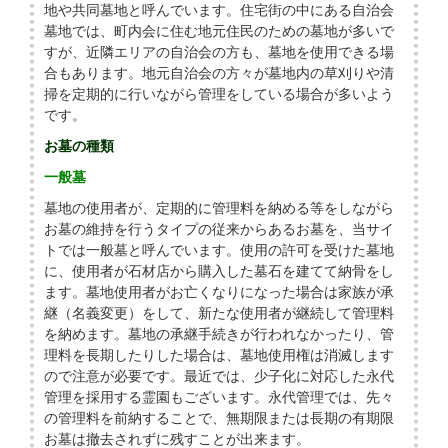
地や共同墓地と呼んでいます。住宅街の中にある自治会
墓地では、町内会に住む地元住民のための墓地が多いで
すが、近隣エリアの自治会の方も、墓地を使用できる場
合もあります。地元自治会の方々が墓地内の草刈りや清
掃を定期的に行いながら管理をしている場合が多いよう
です。
お墓の種類
一般墓
墓地の使用者が、定期的に管理料を納める等をしながら
お墓の維持を行うタイプの従来からあるお墓を、当サイ
トでは一般墓と呼んでいます。使用の許可を受けた墓地
に、使用者が石材店から購入した墓石を建てて納骨をし
ます。墓地使用者がお亡くなりになった場合は家族が承
継（名義変更）をして、新たな使用者が継続して管理料
を納めます。墓地の承継手続きが行われなかったり、管
理料を長期したりした場合は、墓地使用権は消滅します
ので注意が必要です。最近では、少子化に対応した永代
管理を採用する霊園もございます。永代管理では、先々
の管理料を前納することで、無期限または長期の有期限
お墓は撤去されずに残すことが出来ます。