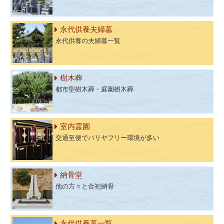
永代供養夫婦墓
永代供養の夫婦墓一覧
樹木葬
都市型樹木葬・庭園樹木葬
室内霊園
交通至便でバリヤフリー環境が多い
納骨堂
他の方々と合祀納骨
永代供養墓一覧