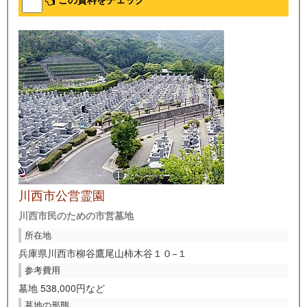
この資料をチェック
川西市公営霊園
川西市民のための市営墓地
所在地
兵庫県川西市柳谷鷹尾山柿木谷１０−１
参考費用
墓地 538,000円など
墓地の形態