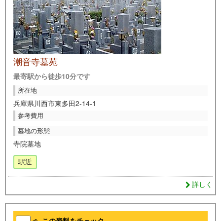
潮音寺墓苑
最寄駅から徒歩10分です
所在地
兵庫県川西市東多田2-14-1
参考費用
墓地の形態
寺院墓地
駅近
詳しく