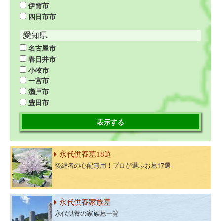
伊賀市
四日市市
愛知県
名古屋市
春日井市
小牧市
一宮市
瀬戸市
豊田市
表示する
永代供養墓18選
後継者の心配無用！プロが選ぶお墓17選
永代供養家族墓
永代供養の家族墓一覧