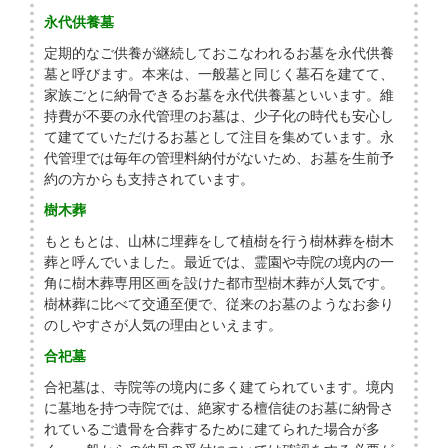
永代供養墓
定期的なご供養が継続しておこなわれるお墓を永代供養
墓と呼びます。本来は、一般墓と同じく墓石を建てて、
家族ごとに納骨できるお墓を永代供養墓といいます。維
持費が不要の永代管理のお墓は、少子化の時代も安心し
て建てていただけるお墓として注目を集めています。永
代管理では毎年の管理料納付がないため、お墓を生前予
約の方からも支持されています。
樹木葬
もともとは、山林に埋葬をして植樹を行う樹林葬を樹木
葬と呼んでいました。最近では、霊園や寺院の境内の一
角に樹木葬専用区画を設けた都市型樹木葬が人気です。
樹林葬に比べて交通至便で、従来のお墓のようなお参り
のしやすさが人気の理由といえます。
合祀墓
合祀墓は、寺院等の境内に多く建てられています。境内
に墓地を持つ寺院では、絶家する檀信徒のお墓に納骨さ
れているご遺骨を合葬するために建てられた場合が多