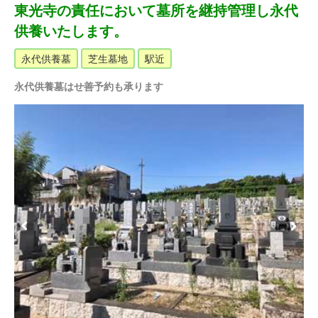
東光寺の責任において墓所を継持管理し永代
供養いたします。
永代供養墓
芝生墓地
駅近
永代供養墓はせ善予約も承ります
Previous
Next