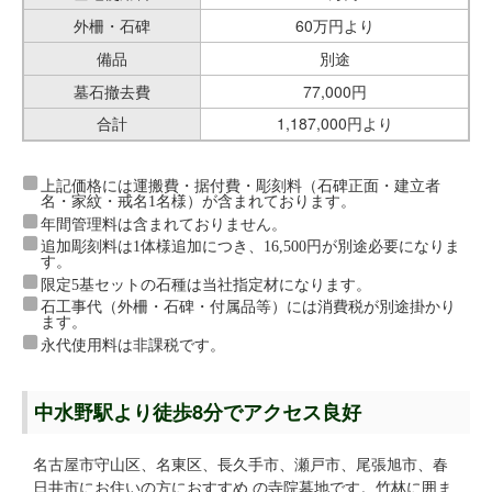
外柵・石碑
60万円より
備品
別途
墓石撤去費
77,000円
合計
1,187,000円より
上記価格には運搬費・据付費・彫刻料（石碑正面・建立者
名・家紋・戒名1名様）が含まれております。
年間管理料は含まれておりません。
追加彫刻料は1体様追加につき、16,500円が別途必要になりま
す。
限定5基セットの石種は当社指定材になります。
石工事代（外柵・石碑・付属品等）には消費税が別途掛かり
ます。
永代使用料は非課税です。
中水野駅より徒歩8分でアクセス良好
名古屋市守山区、名東区、長久手市、瀬戸市、尾張旭市、春
日井市にお住いの方におすすめ の寺院墓地です。竹林に囲ま