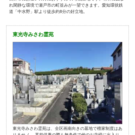
れ閑静な環境で瀬戸市の町並みが一望できます。愛知環状鉄
道「中水野」駅より徒歩約8分の好立地。
東光寺みさわ霊苑
東光寺みさわ霊苑は、全区画南向きの墓地で檀家制度はあ
りませ ん。墓前供養の際も無条件で他のお寺様に出入り