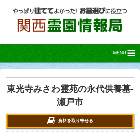
MENU
東光寺みさわ霊苑の永代供養墓-
瀬戸市
資料を取り寄せる