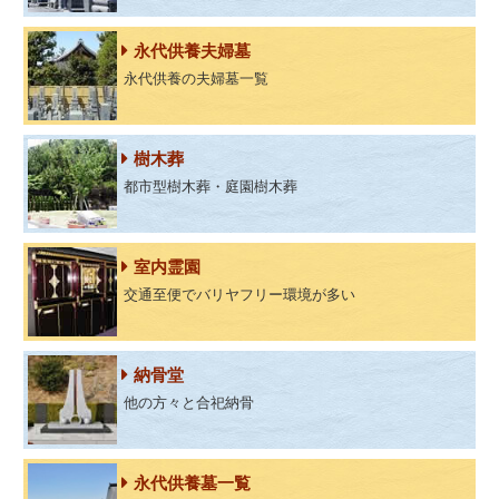
永代供養夫婦墓
永代供養の夫婦墓一覧
樹木葬
都市型樹木葬・庭園樹木葬
室内霊園
交通至便でバリヤフリー環境が多い
納骨堂
他の方々と合祀納骨
永代供養墓一覧