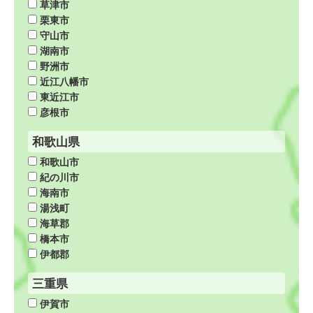
草津市
栗東市
守山市
湖南市
野洲市
近江八幡市
東近江市
彦根市
和歌山県
和歌山市
紀の川市
海南市
湯浅町
海草郡
橋本市
伊都郡
三重県
伊賀市