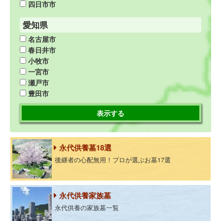
四日市市
愛知県
名古屋市
春日井市
小牧市
一宮市
瀬戸市
豊田市
表示する
永代供養墓18選
後継者の心配無用！プロが選ぶお墓17選
永代供養家族墓
永代供養の家族墓一覧