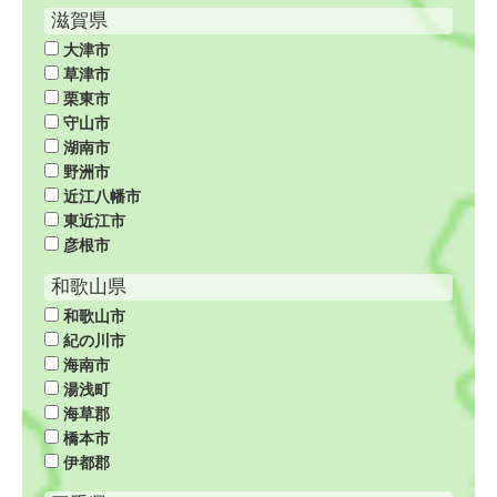
滋賀県
大津市
草津市
栗東市
守山市
湖南市
野洲市
近江八幡市
東近江市
彦根市
和歌山県
和歌山市
紀の川市
海南市
湯浅町
海草郡
橋本市
伊都郡