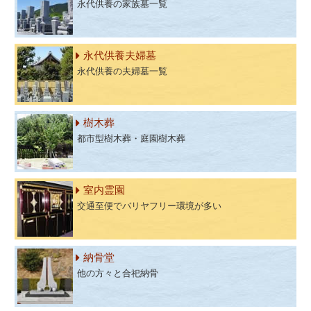
永代供養の家族墓一覧
永代供養夫婦墓
永代供養の夫婦墓一覧
樹木葬
都市型樹木葬・庭園樹木葬
室内霊園
交通至便でバリヤフリー環境が多い
納骨堂
他の方々と合祀納骨