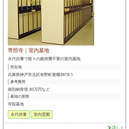
専照寺｜室内墓地
永代供養で後々の維持費不要の室内墓地
所在地
兵庫県神戸市北区有野町唐櫃3879-1
参考費用
個別納骨壇 30万円など
墓地の形態
寺院墓地
永代供養
室内霊園
詳しく