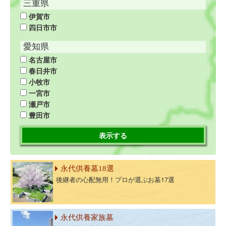
三重県
伊賀市
四日市市
愛知県
名古屋市
春日井市
小牧市
一宮市
瀬戸市
豊田市
表示する
永代供養墓18選
後継者の心配無用！プロが選ぶお墓17選
永代供養家族墓