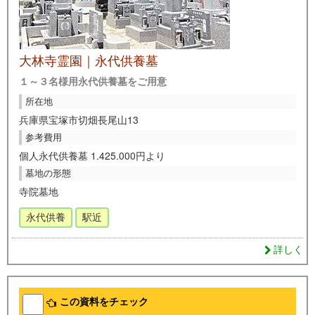
大林寺霊園｜永代供養墓
１～３名様用永代供養墓をご用意
所在地
兵庫県宝塚市切畑長尾山13
参考費用
個人永代供養墓 1.425.000円より
墓地の形態
寺院墓地
永代供養
駅近
詳しく
この資料をチェック