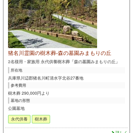
猪名川霊園の樹木葬-森の墓園みまもりの丘
2名様用・家族用 永代供養樹木葬「森の墓園みまもりの丘」
所在地
兵庫県川辺郡猪名川町清水字北谷27番地
参考費用
樹木葬 290,000円より
墓地の形態
公園墓地
永代供養
樹木葬
詳しく