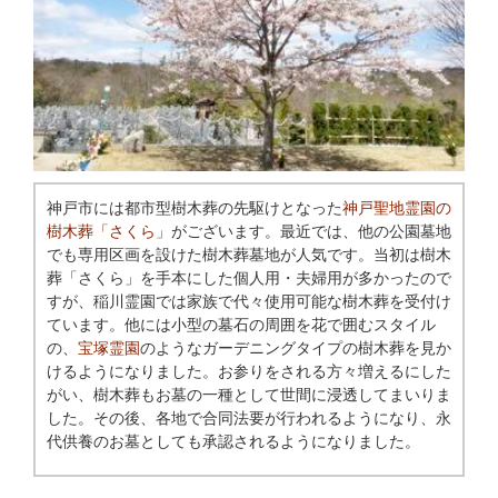
神戸市には都市型樹木葬の先駆けとなった
神戸聖地霊園の
樹木葬「さくら」
がございます。最近では、他の公園墓地
でも専用区画を設けた樹木葬墓地が人気です。当初は樹木
葬「さくら」を手本にした個人用・夫婦用が多かったので
すが、稲川霊園では家族で代々使用可能な樹木葬を受付け
ています。他には小型の墓石の周囲を花で囲むスタイル
の、
宝塚霊園
のようなガーデニングタイプの樹木葬を見か
けるようになりました。お参りをされる方々増えるにした
がい、樹木葬もお墓の一種として世間に浸透してまいりま
した。その後、各地で合同法要が行われるようになり、永
代供養のお墓としても承認されるようになりました。