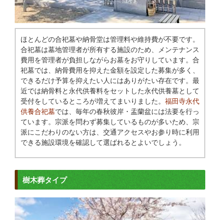
ほとんどの合祀墓や納骨堂は管理料や維持費が不要です。
合祀墓は墓地管理者が所有する施設のため、メンテナンス
費用を管理者が負担しながらお墓をお守りしています。合
祀墓では、納骨費用を抑えた金額を設定した募集が多く、
できるだけ予算を抑えたい人にはありがたい存在です。最
近では納骨料と永代供養料をセットした永代供養墓として
受付をしているところが増えてまいりました。
福田寺永代
供養合祀墓
では、毎年の春秋彼岸・盂蘭盆には法要を行っ
ています。宗派を問わず募集しているものが多いため、宗
派にこだわりのない方は、交通アクセスやお参り時に利用
できる施設環境を確認して選ばれるとよいでしょう。
樹木葬タイプ