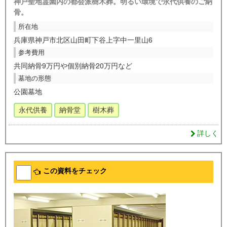
神戸聖地霊園内の都会派樹木葬。明るい環境で永代供養のご納
骨。
所在地
兵庫県神戸市北区山田町下谷上字中一里山6
参考費用
共同納骨9万円や個別納骨20万円など
墓地の形態
公園墓地
永代供養
納骨堂
樹木葬
詳しく
この資料をチェック