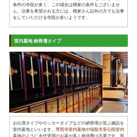
条件の寺院が多く、この場合は檀家の条件もございませ
ん。法事を希望される方には、檀家さん以外の方でも法事
をしていただける寺院が多いようです。
室内墓地 納骨壇タイプ
お仏壇タイプやロッカータイプなどの納骨壇が並ぶ施設を
室内墓地といいます。
専照寺室内墓地
や
瑞龍寺安心院室内
墓地
のように永代管理のお墓が多く維持費は不要です。室