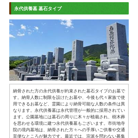
永代供養墓 墓石タイプ
納骨された方の永代供養が約束された墓石タイプのお墓で
す。納骨人数に制限を設けたお墓や、今後も代々家族で使
用できるお墓など、霊園により納骨可能な人数の条件は異
なります。永代供養墓は永代管理が一般的に採用されてい
ます。公園墓地には墓石の周りに木々が植栽され、樹木葬
を思わせる環境に建つ永代供養墓もございます。市街地寺
院の境内墓地は、納骨された方々への手厚いご供養や交通
至便なところが魅力です。最近では、宗派を問わない募集