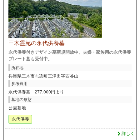
三木霊苑の永代供養墓
永代供養付きデザイン墓新規開放中。夫婦・家族用の永代供養
プレート墓も受付中。
所在地
兵庫県三木市志染町三津田字西谷山
参考費用
永代供養墓 277,000円より
墓地の形態
公園墓地
永代供養
詳しく